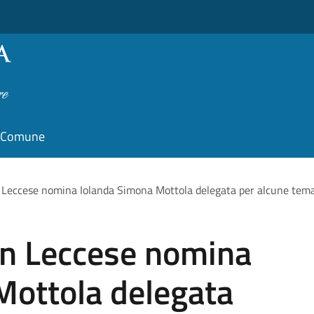
il Comune
n Leccese nomina Iolanda Simona Mottola delegata per alcune temati
ian Leccese nomina
Mottola delegata