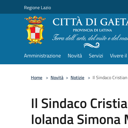
Salta al contenuto principale
Regione Lazio
Amministrazione
Novità
Servizi
Vivere 
Home
>
Novità
>
Notizie
>
Il Sindaco Cristia
Il Sindaco Crist
Iolanda Simona 