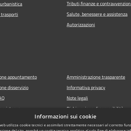
Tributi,finanze e contravvenzion
 urbanistica
Salute, benessere e assistenza
 trasporti
Autorizzazioni
ione appuntamento
Amministrazione trasparente
one disservizio
Informativa privacy
FAQ
Note legali
 assistenza
Dichiarazione di accessibilità
Informazioni sui cookie
web utilizza cookie tecnici e assimilati strettamente necessari al corretto fu
azione del sito, nonché un cookie tecnico analitico al solo fine di elaborare i