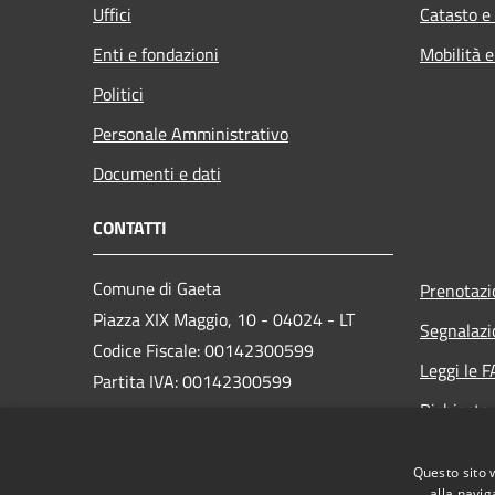
Uffici
Catasto e
Enti e fondazioni
Mobilità e
Politici
Personale Amministrativo
Documenti e dati
CONTATTI
Comune di Gaeta
Prenotaz
Piazza XIX Maggio, 10 - 04024 - LT
Segnalazi
Codice Fiscale: 00142300599
Leggi le 
Partita IVA: 00142300599
Richiesta
PEC: protocollo@pec.comune.gaeta.lt.it
Questo sito 
Centralino Unico: +39 0771 4691
alla navig