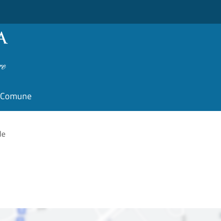
il Comune
le