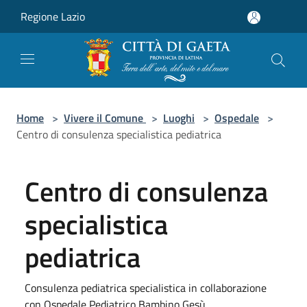
Salta al contenuto principale
Regione Lazio
Home
>
Vivere il Comune
>
Luoghi
>
Ospedale
>
Centro di consulenza specialistica pediatrica
Centro di consulenza
specialistica
pediatrica
Consulenza pediatrica specialistica in collaborazione
con Ospedale Pediatrico Bambino Gesù