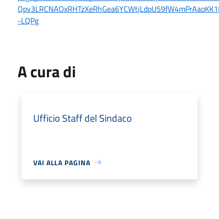
Qpv3LRCNAOxRHTzXeRhGea6YCWtjLdpU59fW4mPrAaoKK1
-LQPg
A cura di
Ufficio Staff del Sindaco
VAI ALLA PAGINA