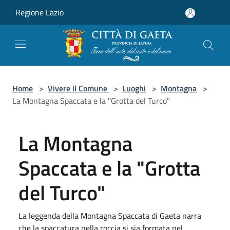
Salta al contenuto principale
Regione Lazio
Home
>
Vivere il Comune
>
Luoghi
>
Montagna
>
La Montagna Spaccata e la "Grotta del Turco"
La Montagna
Spaccata e la "Grotta
del Turco"
La leggenda della Montagna Spaccata di Gaeta narra
che la spaccatura nella roccia si sia formata nel