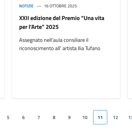
NOTIZIE
16 OTTOBRE 2025
XXII edizione del Premio “Una vita
per l’Arte” 2025
Assegnato nell’aula consiliare il
riconoscimento all’ artista Ilia Tufano
5
6
7
8
9
10
11
12
1