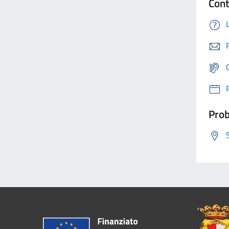
Cont
Prob