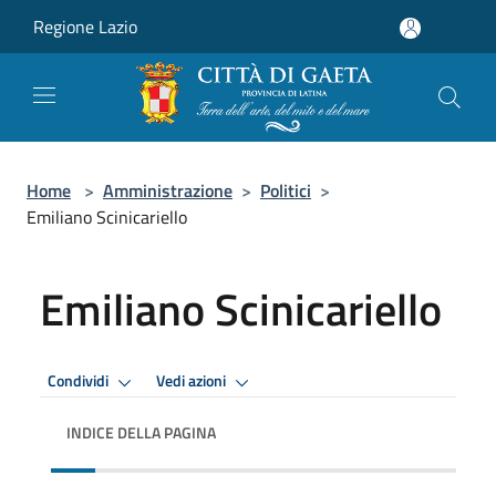
Salta al contenuto principale
Regione Lazio
Home
>
Amministrazione
>
Politici
>
Emiliano Scinicariello
Emiliano Scinicariello
Condividi
Vedi azioni
INDICE DELLA PAGINA