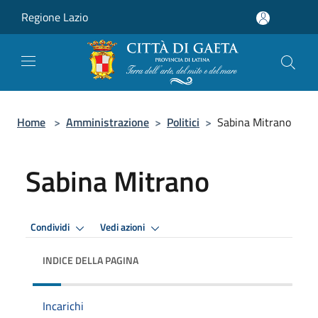
Salta al contenuto principale
Regione Lazio
Home
>
Amministrazione
>
Politici
>
Sabina Mitrano
Sabina Mitrano
Condividi
Vedi azioni
INDICE DELLA PAGINA
Incarichi