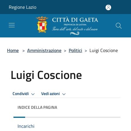
Salta al contenuto principale
Regione Lazio
Home
>
Amministrazione
>
Politici
>
Luigi Coscione
Luigi Coscione
Condividi
Vedi azioni
INDICE DELLA PAGINA
Incarichi