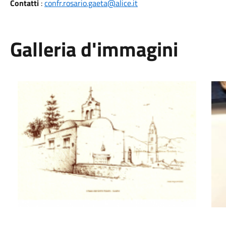
Contatti
:
confr.rosario.gaeta@alice.it
Galleria d'immagini
Chieda del SS. Rosario di Gaeta
SS. 