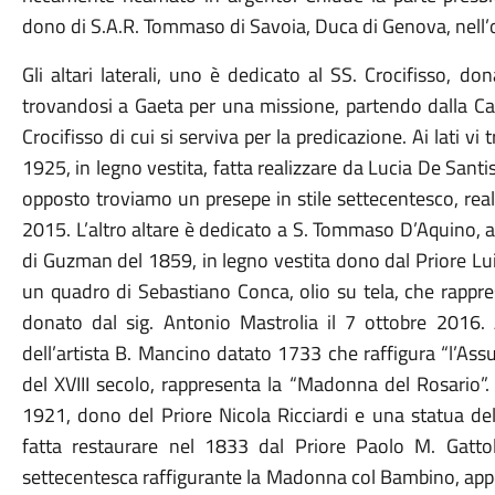
dono di S.A.R. Tommaso di Savoia, Duca di Genova, nell’
Gli altari laterali, uno è dedicato al SS. Crocifisso, 
trovandosi a Gaeta per una missione, partendo dalla Ca
Crocifisso di cui si serviva per la predicazione. Ai lati vi
1925, in legno vestita, fatta realizzare da Lucia De Santi
opposto troviamo un presepe in stile settecentesco, real
2015. L’altro altare è dedicato a S. Tommaso D’Aquino, 
di Guzman del 1859, in legno vestita dono dal Priore L
un quadro di Sebastiano Conca, olio su tela, che rapprese
donato dal sig. Antonio Mastrolia il 7 ottobre 2016. A
dell’artista B. Mancino datato 1733 che raffigura “l’Assu
del XVIII secolo, rappresenta la “Madonna del Rosario”.
1921, dono del Priore Nicola Ricciardi e una statua de
fatta restaurare nel 1833 dal Priore Paolo M. Gattol
settecentesca raffigurante la Madonna col Bambino, appe