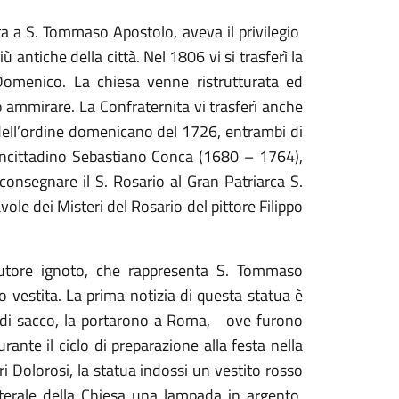
ta a S. Tommaso Apostolo, aveva il privilegio
 antiche della città. Nel 1806 vi si trasferì la
Domenico. La chiesa venne ristrutturata ed
uò ammirare. La Confraternita vi trasferì anche
dell’ordine domenicano del 1726, entrambi di
oncittadino Sebastiano Conca (1680 – 1764),
i consegnare il S. Rosario al Gran Patriarca S.
vole dei Misteri del Rosario del pittore Filippo
 autore ignoto, che rappresenta S. Tommaso
 vestita. La prima notizia di questa statua è
ti di sacco, la portarono a Roma, ove furono
ante il ciclo di preparazione alla festa nella
i Dolorosi, la statua indossi un vestito rosso
terale della Chiesa una lampada in argento,