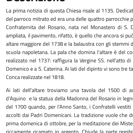
La prima notizia di questa Chiesa risale al 1135. Dedica
del parroco mitrato ed era una delle quattro parrocchie più
Confraternita del Rosario, nata nel Monastero di S. 
ampliata, il pavimento, rifatto, è quello che ancora si p
altare maggiore del 1738 e la balaustra con gli stemmi 
scuola napoletana. La pala che domina l’altare è del c
realizzato nel 1737: raffigura la Vergine SS. nell’atto d
Domenico e a S. Caterina. Ai lati del dipinto vi sono tre ta
Conca realizzate nel 1818.
Ai lati dell’altare troviamo una tavola del 1500 di
d’Aquino e la statua della Madonna del Rosario in legno
del 1700 quando, per l’Anno Santo, i Confratelli vesti
accolti dai Padri Domenicani. La tradizione vuole che dur
prima domenica di ottobre, per la meditazione dei Mister
riccamente ricamato in argento. Chiude la parte presbi