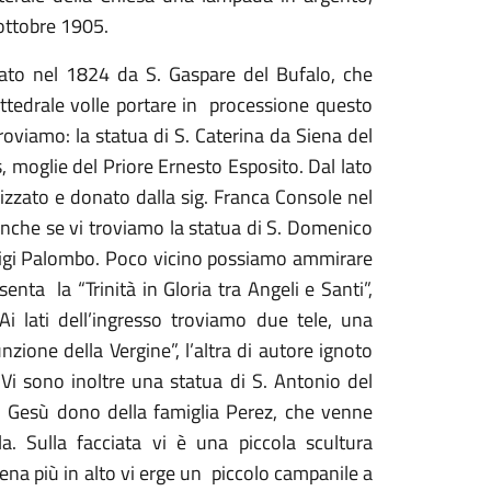
ottobre 1905.
donato nel 1824 da S. Gaspare del Bufalo, che
ttedrale volle portare in processione questo
 troviamo: la statua di S. Caterina da Siena del
s, moglie del Priore Ernesto Esposito. Dal lato
izzato e donato dalla sig. Franca Console nel
anche se vi troviamo la statua di S. Domenico
uigi Palombo. Poco vicino possiamo ammirare
nta la “Trinità in Gloria tra Angeli e Santi”,
i lati dell’ingresso troviamo due tele, una
nzione della Vergine”, l’altra di autore ignoto
 Vi sono inoltre una statua di S. Antonio del
l Gesù dono della famiglia Perez, che venne
a. Sulla facciata vi è una piccola scultura
na più in alto vi erge un piccolo campanile a