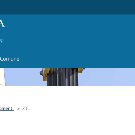
il Comune
omenti
>
ZTL