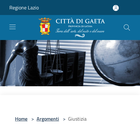
Salta al contenuto principale
Regione Lazio
Home
>
Argomenti
>
Giustizia