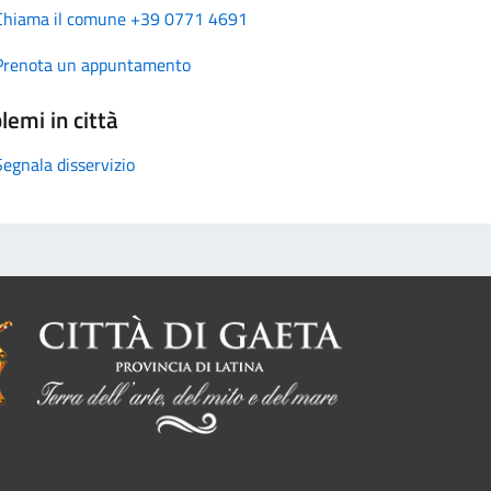
Chiama il comune +39 0771 4691
Prenota un appuntamento
lemi in città
Segnala disservizio