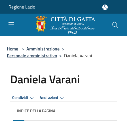
Salta al contenuto principale
Regione Lazio
Home
>
Amministrazione
>
Personale amministrativo
>
Daniela Varani
Daniela Varani
Condividi
Vedi azioni
INDICE DELLA PAGINA