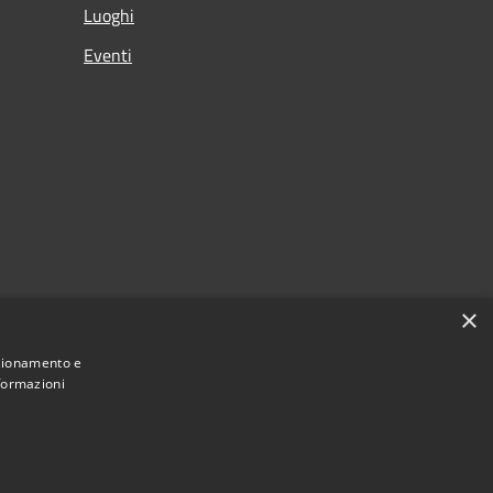
Luoghi
Eventi
×
nzionamento e
nformazioni