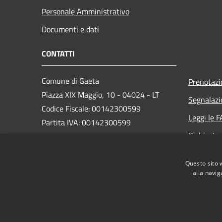
Personale Amministrativo
Documenti e dati
CONTATTI
Comune di Gaeta
Prenotaz
Piazza XIX Maggio, 10 - 04024 - LT
Segnalazi
Codice Fiscale: 00142300599
Leggi le 
Partita IVA: 00142300599
Richiesta
PEC: protocollo@pec.comune.gaeta.lt.it
Questo sito 
Centralino Unico: +39 0771 4691
alla navig