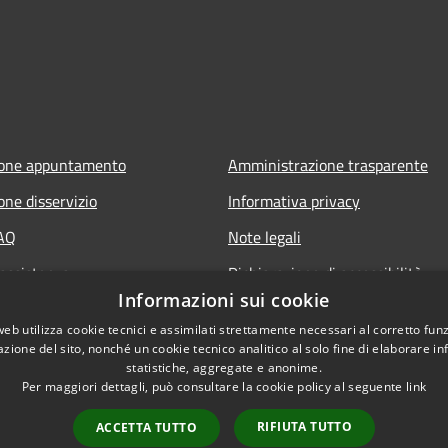
ione appuntamento
Amministrazione trasparente
one disservizio
Informativa privacy
FAQ
Note legali
 assistenza
Dichiarazione di accessibilità
Informazioni sui cookie
web utilizza cookie tecnici e assimilati strettamente necessari al corretto fu
azione del sito, nonché un cookie tecnico analitico al solo fine di elaborare i
statistiche, aggregate e anonime.
Per maggiori dettagli, può consultare la cookie policy al seguente
link
RIFIUTA TUTTO
ACCETTA TUTTO