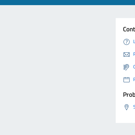
Cont
Prob