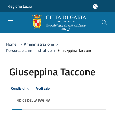
Salta al contenuto principale
Regione Lazio
Home
>
Amministrazione
>
Personale amministrativo
>
Giuseppina Taccone
Giuseppina Taccone
Condividi
Vedi azioni
INDICE DELLA PAGINA