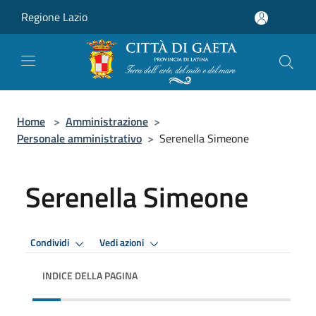
Salta al contenuto principale
Regione Lazio
Home
>
Amministrazione
>
Personale amministrativo
>
Serenella Simeone
Serenella Simeone
Condividi
Vedi azioni
INDICE DELLA PAGINA