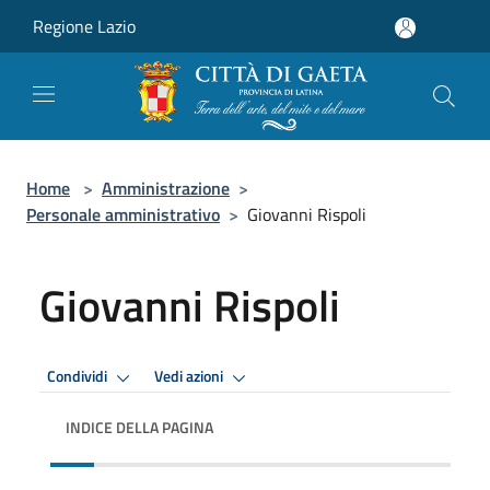
Salta al contenuto principale
Regione Lazio
Home
>
Amministrazione
>
Personale amministrativo
>
Giovanni Rispoli
Giovanni Rispoli
Condividi
Vedi azioni
INDICE DELLA PAGINA