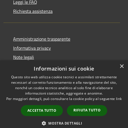
Leggi le FAQ
Richiesta assistenza
Amministrazione trasparente
Informativa privacy
Note legali
×
Dichiarazione di accessibilità
Informazioni sui cookie
Questo sito web utilizza cookie tecnici e assimilati strettamente
necessari al corretto funzionamento e alla navigazione del sito,
nonché un cookie tecnico analitico al solo fine di elaborare
informazioni statistiche, aggregate e anonime.
RSS
Copyright © 2026 • Gaeta •
Per maggiori dettagli, può consultare la cookie policy al seguente
link
Accessibilità
Municipium
Powered by
•
Privacy
Accesso redazione
RIFIUTA TUTTO
ACCETTA TUTTO
Cookie
Mappa del sito
MOSTRA DETTAGLI