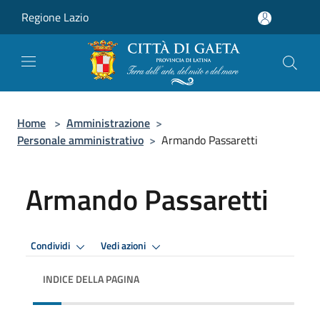
Salta al contenuto principale
Regione Lazio
Home
>
Amministrazione
>
Personale amministrativo
>
Armando Passaretti
Armando Passaretti
Condividi
Vedi azioni
INDICE DELLA PAGINA