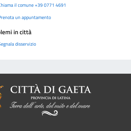
Chiama il comune +39 0771 4691
Prenota un appuntamento
lemi in città
Segnala disservizio