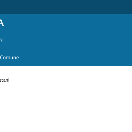
il Comune
etani