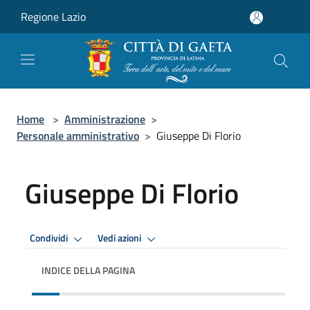
Salta al contenuto principale
Regione Lazio
Home
>
Amministrazione
>
Personale amministrativo
>
Giuseppe Di Florio
Giuseppe Di Florio
Condividi
Vedi azioni
INDICE DELLA PAGINA