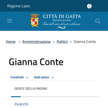
Salta al contenuto principale
Regione Lazio
Home
>
Amministrazione
>
Politici
>
Gianna Conte
Gianna Conte
Condividi
Vedi azioni
INDICE DELLA PAGINA
Incarichi