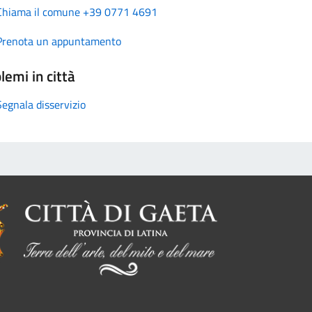
Chiama il comune +39 0771 4691
Prenota un appuntamento
lemi in città
Segnala disservizio