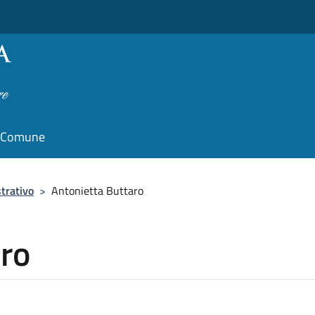
il Comune
trativo
>
Antonietta Buttaro
aro