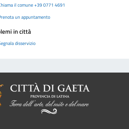
Chiama il comune +39 0771 4691
Prenota un appuntamento
lemi in città
Segnala disservizio