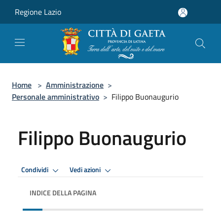
Salta al contenuto principale
Regione Lazio
Home
>
Amministrazione
>
Personale amministrativo
>
Filippo Buonaugurio
Filippo Buonaugurio
Condividi
Vedi azioni
INDICE DELLA PAGINA