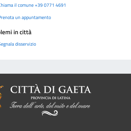
Chiama il comune +39 0771 4691
Prenota un appuntamento
lemi in città
Segnala disservizio