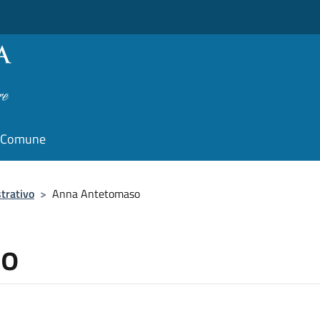
il Comune
trativo
>
Anna Antetomaso
so