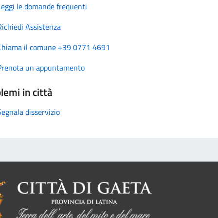
Leggi le domande frequenti
Richiedi Assistenza
Chiama il comune +39 0771 4691
Prenota un appuntamento
lemi in città
Segnala disservizio