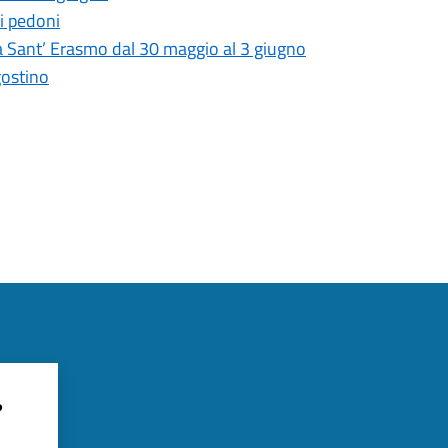
ei pedoni
a Sant’ Erasmo dal 30 maggio al 3 giugno
gostino
?