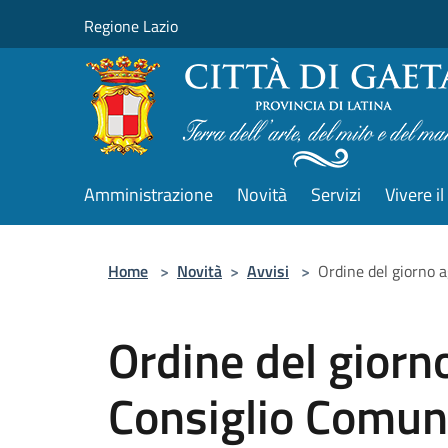
Salta al contenuto principale
Regione Lazio
Amministrazione
Novità
Servizi
Vivere 
Home
>
Novità
>
Avvisi
>
Ordine del giorno a
Ordine del giorn
Consiglio Comuna