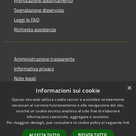
Prenotazione appuntamento
Segnalazione disservizio
Leggi le FAQ
Richiesta assistenza
Amministrazione trasparente
Informativa privacy
Note legali
×
Dichiarazione di accessibilità
Informazioni sui cookie
Questo sito web utilizza cookie tecnici e assimilati strettamente
necessari al corretto funzionamento e alla navigazione del sito,
nonché un cookie tecnico analitico al solo fine di elaborare
informazioni statistiche, aggregate e anonime.
RSS
Copyright © 2026 • Gaeta •
Per maggiori dettagli, può consultare la cookie policy al seguente
link
Accessibilità
Municipium
Powered by
•
Privacy
Accesso redazione
RIFIUTA TUTTO
ACCETTA TUTTO