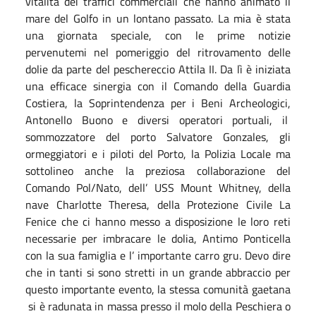
vitalità dei traffici commerciali che hanno animato il
mare del Golfo in un lontano passato. La mia è stata
una giornata speciale, con le prime notizie
pervenutemi nel pomeriggio del ritrovamento delle
dolie da parte del peschereccio Attila II. Da lì è iniziata
una efficace sinergia con il Comando della Guardia
Costiera, la Soprintendenza per i Beni Archeologici,
Antonello Buono e diversi operatori portuali, il
sommozzatore del porto Salvatore Gonzales, gli
ormeggiatori e i piloti del Porto, la Polizia Locale ma
sottolineo anche la preziosa collaborazione del
Comando Pol/Nato, dell’ USS Mount Whitney, della
nave Charlotte Theresa, della Protezione Civile La
Fenice che ci hanno messo a disposizione le loro reti
necessarie per imbracare le dolia, Antimo Ponticella
con la sua famiglia e l’ importante carro gru. Devo dire
che in tanti si sono stretti in un grande abbraccio per
questo importante evento, la stessa comunità gaetana
si è radunata in massa presso il molo della Peschiera o