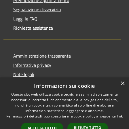
Prenotazione appuntamento
Segnalazione disservizio
Leggi le FAQ
Richiesta assistenza
Amministrazione trasparente
Informativa privacy
Note legali
×
Dichiarazione di accessibilità
Informazioni sui cookie
Questo sito web utilizza cookie tecnici e assimilati strettamente
necessari al corretto funzionamento e alla navigazione del sito,
nonché un cookie tecnico analitico al solo fine di elaborare
informazioni statistiche, aggregate e anonime.
RSS
Copyright © 2026 • Gaeta •
Per maggiori dettagli, può consultare la cookie policy al seguente
link
Accessibilità
Municipium
Powered by
•
Privacy
Accesso redazione
RIFIUTA TUTTO
ACCETTA TUTTO