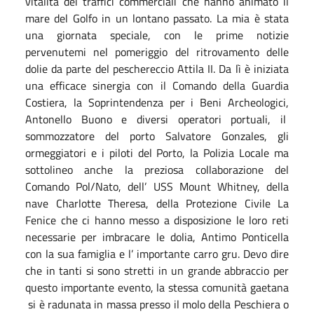
vitalità dei traffici commerciali che hanno animato il
mare del Golfo in un lontano passato. La mia è stata
una giornata speciale, con le prime notizie
pervenutemi nel pomeriggio del ritrovamento delle
dolie da parte del peschereccio Attila II. Da lì è iniziata
una efficace sinergia con il Comando della Guardia
Costiera, la Soprintendenza per i Beni Archeologici,
Antonello Buono e diversi operatori portuali, il
sommozzatore del porto Salvatore Gonzales, gli
ormeggiatori e i piloti del Porto, la Polizia Locale ma
sottolineo anche la preziosa collaborazione del
Comando Pol/Nato, dell’ USS Mount Whitney, della
nave Charlotte Theresa, della Protezione Civile La
Fenice che ci hanno messo a disposizione le loro reti
necessarie per imbracare le dolia, Antimo Ponticella
con la sua famiglia e l’ importante carro gru. Devo dire
che in tanti si sono stretti in un grande abbraccio per
questo importante evento, la stessa comunità gaetana
si è radunata in massa presso il molo della Peschiera o