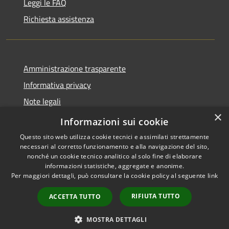
Leggi le FAQ
Richiesta assistenza
Amministrazione trasparente
Informativa privacy
Note legali
×
Dichiarazione di accessibilità
Informazioni sui cookie
Questo sito web utilizza cookie tecnici e assimilati strettamente
necessari al corretto funzionamento e alla navigazione del sito,
nonché un cookie tecnico analitico al solo fine di elaborare
informazioni statistiche, aggregate e anonime.
RSS
Copyright © 2026 • Gaeta •
Per maggiori dettagli, può consultare la cookie policy al seguente
link
Accessibilità
Municipium
Powered by
•
Privacy
Accesso redazione
RIFIUTA TUTTO
ACCETTA TUTTO
Cookie
Mappa del sito
MOSTRA DETTAGLI