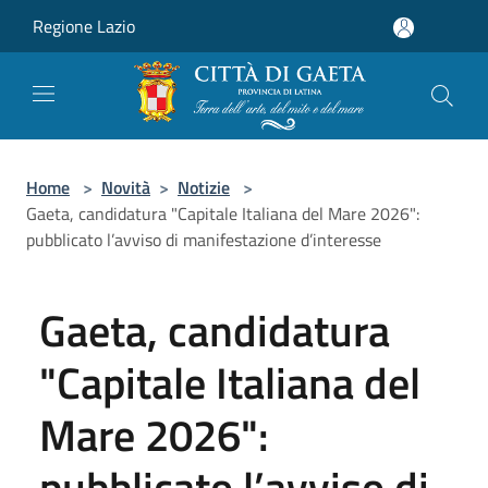
Salta al contenuto principale
Regione Lazio
Home
>
Novità
>
Notizie
>
Gaeta, candidatura "Capitale Italiana del Mare 2026":
pubblicato l’avviso di manifestazione d’interesse
Gaeta, candidatura
"Capitale Italiana del
Mare 2026":
pubblicato l’avviso di