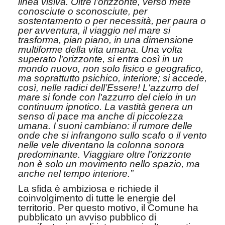
linea visiva. Oltre l’orizzonte, verso mete
conosciute o sconosciute, per
sostentamento o per necessità, per paura o
per avventura, il viaggio nel mare si
trasforma, pian piano, in una dimensione
multiforme della vita umana. Una volta
superato l'orizzonte, si entra così in un
mondo nuovo, non solo fisico e geografico,
ma soprattutto psichico, interiore; si accede,
così, nelle radici dell’Essere! L'azzurro del
mare si fonde con l'azzurro del cielo in un
continuum ipnotico. La vastità genera un
senso di pace ma anche di piccolezza
umana. I suoni cambiano: il rumore delle
onde che si infrangono sullo scafo o il vento
nelle vele diventano la colonna sonora
predominante. Viaggiare oltre l'orizzonte
non è solo un movimento nello spazio, ma
anche nel tempo interiore.”
La sfida è ambiziosa e richiede il
coinvolgimento di tutte le energie del
territorio. Per questo motivo, il Comune ha
pubblicato un avviso pubblico di