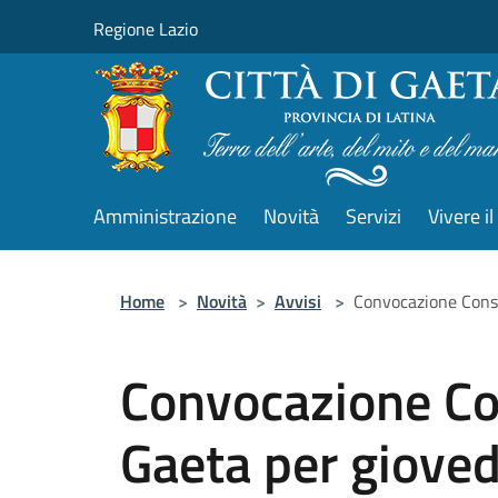
Salta al contenuto principale
Regione Lazio
Amministrazione
Novità
Servizi
Vivere 
Home
>
Novità
>
Avvisi
>
Convocazione Consi
Convocazione Co
Gaeta per giove