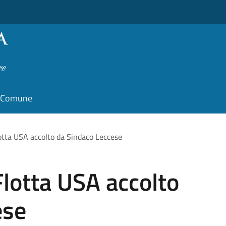
il Comune
tta USA accolto da Sindaco Leccese
lotta USA accolto
ese