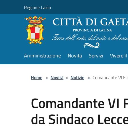
Salta al contenuto principale
Regione Lazio
Amministrazione
Novità
Servizi
Vivere 
Home
>
Novità
>
Notizie
>
Comandante VI Flo
Comandante VI F
da Sindaco Lecc