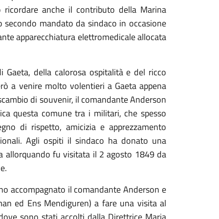
o ricordare anche il contributo della Marina
 suo secondo mandato da sindaco in occasione
nte apparecchiatura elettromedicale allocata
 Gaeta, della calorosa ospitalità e del ricco
erò a venire molto volentieri a Gaeta appena
o scambio di souvenir, il comandante Anderson
ca questa comune tra i militari, che spesso
egno di rispetto, amicizia e apprezzamento
zionali. Agli ospiti il sindaco ha donato una
a allorquando fu visitata il 2 agosto 1849 da
e.
anno accompagnato il comandante Anderson e
man ed Ens Mendiguren) a fare una visita al
ve sono stati accolti dalla Direttrice Maria