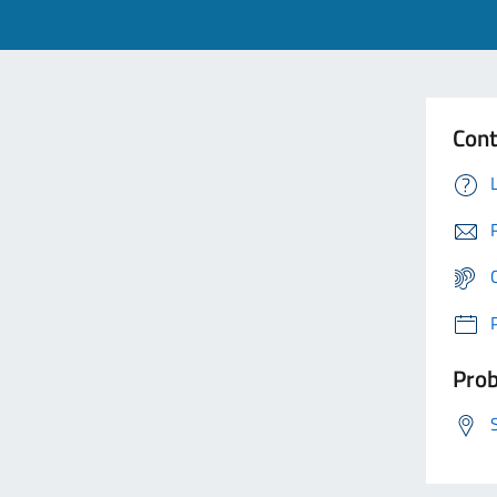
Cont
Prob