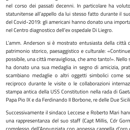
nel corso dei passati decenni. In particolare ha volut
statunitense all’appello da lui stesso fatto durante il
del Covid-2019: gli americani hanno donato una importa
nel Centro diagnostico dell’ex ospedale Di Liegro.
L’amm. Anderson si è mostrato entusiasta della città di
patrimonio storico, paesaggistico e culturale: «Continu
possibile, una città meravigliosa, che amo tanto!». Nell
ha donato una sua medaglia in segno di amicizia, prati
scambiano medaglie o altri oggetti simbolici come s
reciproco durante le visite o le collaborazioni interna
stampa antica della USS Constitution nella rada di Gaet
Papa Pio IX e da Ferdinando II Borbone, re delle Due Sicili
Successivamente il sindaco Leccese e Roberto Mari h
una rappresentanza del suo staff (Capt Millis, Cdr Gor
complesso dell’Annunziata con annessa cappella d’oro do