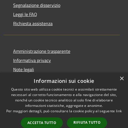
Segnalazione disservizio
Leggi le FAQ
Richiesta assistenza
Amministrazione trasparente
Informativa privacy
Note legali
×
Dichiarazione di accessibilità
Informazioni sui cookie
Questo sito web utilizza cookie tecnici e assimilati strettamente
necessari al corretto funzionamento e alla navigazione del sito,
nonché un cookie tecnico analitico al solo fine di elaborare
informazioni statistiche, aggregate e anonime.
RSS
Copyright © 2026 • Gaeta •
Per maggiori dettagli, può consultare la cookie policy al seguente
link
Accessibilità
Municipium
Powered by
•
Privacy
Accesso redazione
RIFIUTA TUTTO
ACCETTA TUTTO