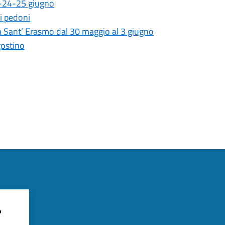
23-24-25 giugno
ei pedoni
a Sant’ Erasmo dal 30 maggio al 3 giugno
gostino
?