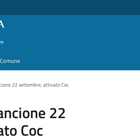
il Comune
cione 22 settembre, attivato Coc
ancione 22
ato Coc