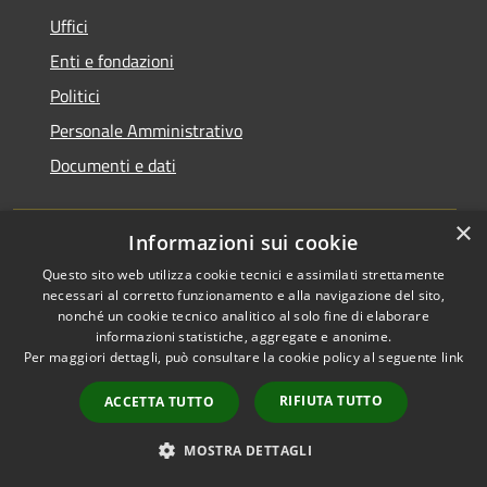
Uffici
Enti e fondazioni
Politici
Personale Amministrativo
Documenti e dati
CATEGORIE DI SERVIZIO
×
Informazioni sui cookie
Anagrafe e stato civile
Questo sito web utilizza cookie tecnici e assimilati strettamente
necessari al corretto funzionamento e alla navigazione del sito,
Imprese e Commercio
nonché un cookie tecnico analitico al solo fine di elaborare
informazioni statistiche, aggregate e anonime.
Catasto e urbanistica
Per maggiori dettagli, può consultare la cookie policy al seguente
link
Mobilità e trasporti
RIFIUTA TUTTO
ACCETTA TUTTO
MOSTRA DETTAGLI
Educazione e formazione