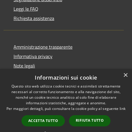
Leggi le FAQ
Richiesta assistenza
Amministrazione trasparente
Informativa privacy
Note legali
×
Dichiarazione di accessibilità
Informazioni sui cookie
Questo sito web utilizza cookie tecnici e assimilati strettamente
necessari al corretto funzionamento e alla navigazione del sito,
nonché un cookie tecnico analitico al solo fine di elaborare
informazioni statistiche, aggregate e anonime.
RSS
Copyright © 2026 • Gaeta •
Per maggiori dettagli, può consultare la cookie policy al seguente
link
Accessibilità
Municipium
Powered by
•
Privacy
Accesso redazione
RIFIUTA TUTTO
ACCETTA TUTTO
Cookie