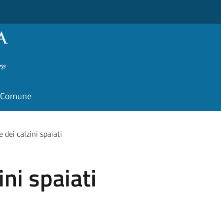
il Comune
 dei calzini spaiati
ini spaiati