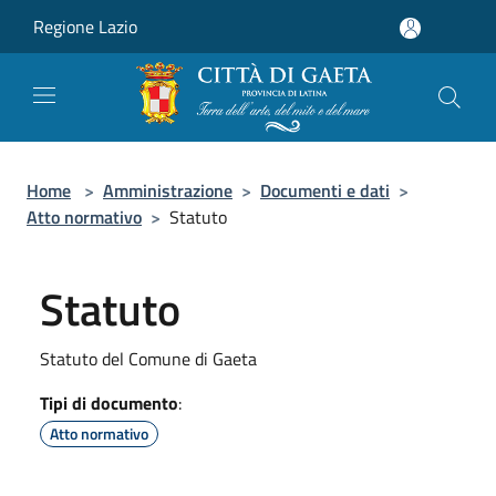
Salta al contenuto principale
Regione Lazio
Home
>
Amministrazione
>
Documenti e dati
>
Atto normativo
>
Statuto
Statuto
Statuto del Comune di Gaeta
Tipi di documento
:
Atto normativo