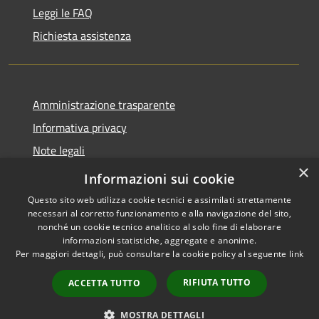
Leggi le FAQ
Richiesta assistenza
Amministrazione trasparente
Informativa privacy
Note legali
×
Dichiarazione di accessibilità
Informazioni sui cookie
Questo sito web utilizza cookie tecnici e assimilati strettamente
necessari al corretto funzionamento e alla navigazione del sito,
nonché un cookie tecnico analitico al solo fine di elaborare
informazioni statistiche, aggregate e anonime.
RSS
Copyright © 2026 • Gaeta •
Per maggiori dettagli, può consultare la cookie policy al seguente
link
Accessibilità
Municipium
Powered by
•
Privacy
Accesso redazione
RIFIUTA TUTTO
ACCETTA TUTTO
Cookie
Mappa del sito
MOSTRA DETTAGLI