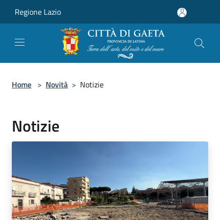
Salta al contenuto principale
Regione Lazio
Home
>
Novità
>
Notizie
Notizie