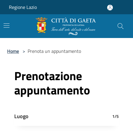
Salta al contenuto principale
Regione Lazio
Home
>
Prenota un appuntamento
Prenotazione
appuntamento
Luogo
1/5